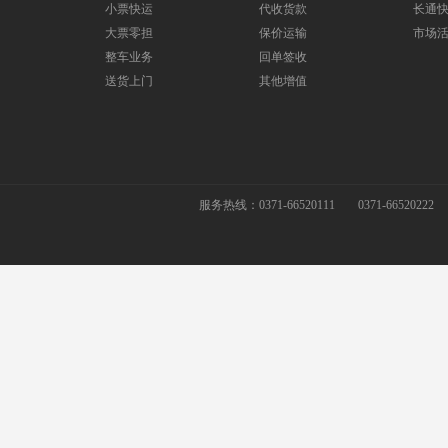
小票快运
代收货款
长通
大票零担
保价运输
市场
整车业务
回单签收
送货上门
其他增值
服务热线：0371-66520111
0371-66520222