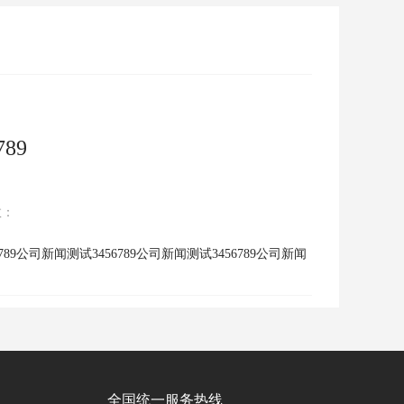
89
数：
789公司新闻测试3456789公司新闻测试3456789公司新闻
全国统一服务热线