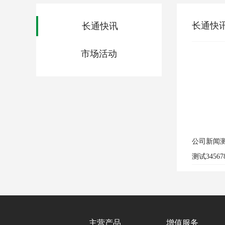
长通快讯
长通快讯
市场活动
公司新闻测试
测试3456
主营产品
增值服务