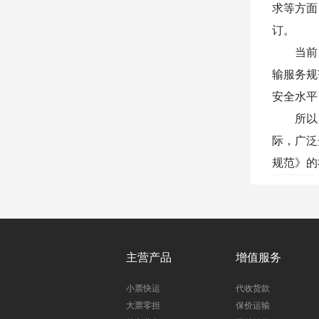
求等方面
订。
当前，
输服务规
安全水平
所以，
际，广泛
规范》的
主营产品
增值服务
小票快运
代收货款
大票零担
保价运输